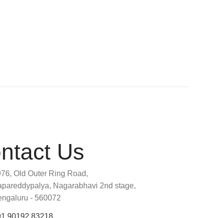
ntact Us
76, Old Outer Ring Road,
pareddypalya, Nagarabhavi 2nd stage,
ngaluru - 560072
91 90192 83218