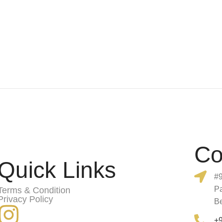
Co
Quick Links
#9
Pa
Terms & Condition
Privacy Policy
Be
+