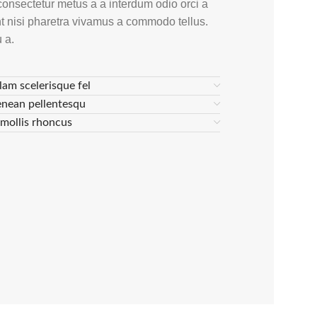
consectetur metus a a interdum odio orci a
nt nisi pharetra vivamus a commodo tellus.
 a.
lam scelerisque fel
enean pellentesqu
s mollis rhoncus