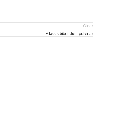
Older
A lacus bibendum pulvinar