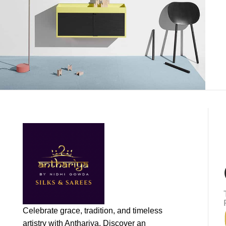
Kitchen
Suspendisse quam at vestibulum
Celebrate grace, tradition, and timeless
artistry with Anthariya. Discover an