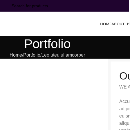
SELECT CATEGORY
HOME
ABOUT U
Portfolio
Home
Portfolio
Leo uteu ullamcorper
Ou
WE 
Accum
adipi
euism
aliqu