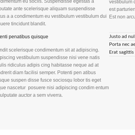
dimentum eu sociis. Suspendisse egestas a
vestibulum 
putate ante scelerisque aliquam suspendisse
est parturie
us a a condimentum eu vestibulum vestibulum dui
Est non arcu
uere tincidunt blandit.
enti penatibus quisque
Justo ad nul
Porta nec a
ndit scelerisque condimentum sit at adipiscing.
Erat sagitti
piscing vestibulum suspendisse nisi vene natis
ulis ridiculus adipis cing habitasse neque ad at
drerit diam facilisi semper. Potenti pen atibus
sque suspen disse fusce sociosqu lobor tis eget
ue nascetur posuere nisi adipiscing condim entum
vulputate auctor a sem viverra.