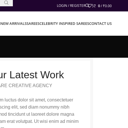
0
LOGIN / REGISTER
/
₹
0.00
S
NEW ARRIVALS
SAREES
CELEBRITY INSPIRED SAREES
CONTACT US
r Latest Work
ARE CREATIVE AGENCY
 luctus dolor sit amet, consectetuer
scing elit, sed diam nonummy nibh
od tincidunt ut laoreet dolore magna
am erat volutpat. Ut wisi enim ad minim