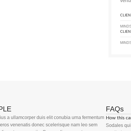
veni
CLIEN
MIND
CLIEN
MIND
PLE
FAQs
ius a ullamcorper duis elit conubia urna fermentum
How this ca
 eros venenatis donec scelerisque nam leo sem
Sodales quis