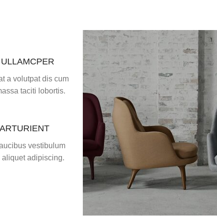
 ULLAMCPER
t a volutpat dis cum
massa taciti lobortis.
PARTURIENT
faucibus vestibulum
aliquet adipiscing.