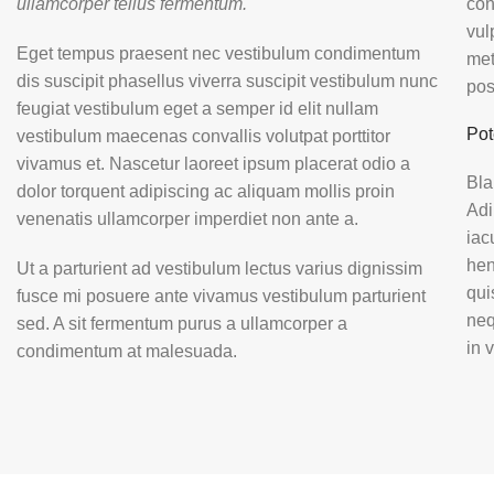
ullamcorper tellus fermentum.
con
vul
Eget tempus praesent nec vestibulum condimentum
met
dis suscipit phasellus viverra suscipit vestibulum nunc
pos
feugiat vestibulum eget a semper id elit nullam
Pot
vestibulum maecenas convallis volutpat porttitor
vivamus et. Nascetur laoreet ipsum placerat odio a
Bla
dolor torquent adipiscing ac aliquam mollis proin
Adi
venenatis ullamcorper imperdiet non ante a.
iac
hen
Ut a parturient ad vestibulum lectus varius dignissim
qui
fusce mi posuere ante vivamus vestibulum parturient
neq
sed. A sit fermentum purus a ullamcorper a
in 
condimentum at malesuada.