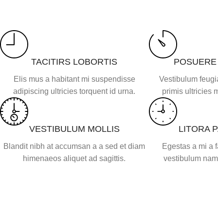
TACITIRS LOBORTIS
POSUERE
Elis mus a habitant mi suspendisse
Vestibulum feugia
adipiscing ultricies torquent id urna.
primis ultricies 
VESTIBULUM MOLLIS
LITORA 
Blandit nibh at accumsan a a sed et diam
Egestas a mi a 
himenaeos aliquet ad sagittis.
vestibulum nam 