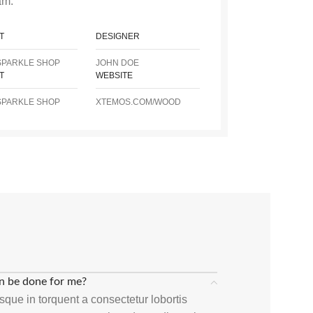
am.
T
DESIGNER
SPARKLE SHOP
JOHN DOE
T
WEBSITE
SPARKLE SHOP
XTEMOS.COM/WOOD
n be done for me?
que in torquent a consectetur lobortis